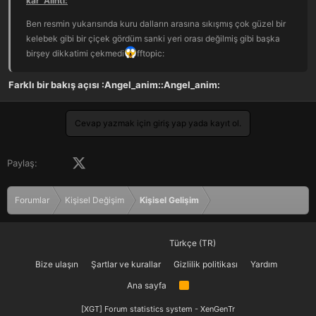
kar' Alıntı:
Ben resmin yukarısında kuru dalların arasına sıkışmış çok güzel bir
kelebek gibi bir çiçek gördüm sanki yeri orası değilmiş gibi başka
birşey dikkatimi çekmedi
fftopic:
Farklı bir bakış açısı :Angel_anim::Angel_anim:
Cevap yazmak için giriş yap yada kayıt ol.
Facebook
X (Twitter)
LinkedIn
Pinterest
Tumblr
WhatsApp
E-posta
Paylaş:
Forumlar
Kişisel Değişim
Kişisel Gelişim
Türkçe (TR)
Bize ulaşın
Şartlar ve kurallar
Gizlilik politikası
Yardım
Ana sayfa
R
S
S
[XGT] Forum statistics system
- XenGenTr