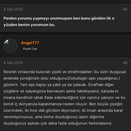
4 Tem 2010
#5
Pardon yorumu yapmayı unutmuşum ben bunu gördüm ilk o
yüzden benim yorumum bu.
Angel777
Kayıtlı Üye
4 Tem 2010
#6
Resmin ortasında bulunan çiçek ve etrafındakiler: bu sizin duygusal
anlamda yüreğinizin dolu olduğunu(Doludizgin aşkı yaşadığınızı.)
gösterir. Yani aşk kapıyı ya çaldı ya da çalacak. Etraftaki diğer
çizgilere ve salyangoza benzeyen şekle takıldıysanız; karşıda ki
insana kendinizi rahat ifade edemediğiniz için canınız yanıyor ve bu
kendi iç dünyanıza kapanmanıza neden oluyor. Ben büyük çiçeğin
üzerindeki, iki ince dalı gördüm diyorsanız; iki insan arasında karar
veremiyorsunuz, ama birine duyduğunuz aşkın diğerine
duyduğunuz aşktan çok daha fazla olduğunun farkındasınız.