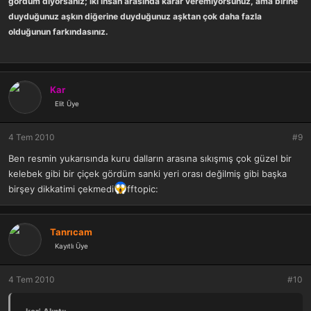
gördüm diyorsanız; iki insan arasında karar veremiyorsunuz, ama birine
duyduğunuz aşkın diğerine duyduğunuz aşktan çok daha fazla
olduğunun farkındasınız.
Kar
Elit Üye
4 Tem 2010
#9
Ben resmin yukarısında kuru dalların arasına sıkışmış çok güzel bir
kelebek gibi bir çiçek gördüm sanki yeri orası değilmiş gibi başka
birşey dikkatimi çekmedi
fftopic:
Tanrıcam
Kayıtlı Üye
4 Tem 2010
#10