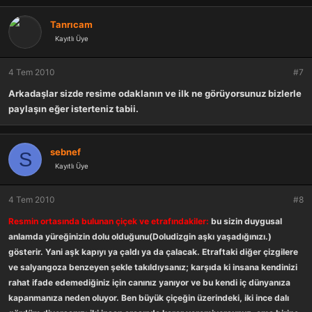
Tanrıcam
Kayıtlı Üye
4 Tem 2010
#7
Arkadaşlar sizde resime odaklanın ve ilk ne görüyorsunuz bizlerle
paylaşın eğer isterteniz tabii.
sebnef
S
Kayıtlı Üye
4 Tem 2010
#8
Resmin ortasında bulunan çiçek ve etrafındakiler:
bu sizin duygusal
anlamda yüreğinizin dolu olduğunu(Doludizgin aşkı yaşadığınızı.)
gösterir. Yani aşk kapıyı ya çaldı ya da çalacak. Etraftaki diğer çizgilere
ve salyangoza benzeyen şekle takıldıysanız; karşıda ki insana kendinizi
rahat ifade edemediğiniz için canınız yanıyor ve bu kendi iç dünyanıza
kapanmanıza neden oluyor. Ben büyük çiçeğin üzerindeki, iki ince dalı