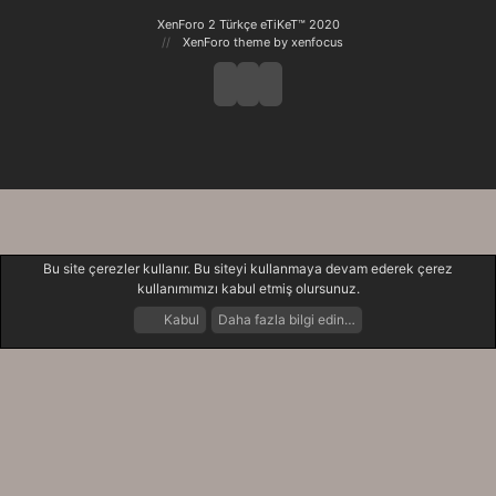
XenForo 2 Türkçe eTiKeT™ 2020
XenForo theme
by xenfocus
Bu site çerezler kullanır. Bu siteyi kullanmaya devam ederek çerez
kullanımımızı kabul etmiş olursunuz.
Kabul
Daha fazla bilgi edin…
Forumlar
Neler Yeni
Giriş Yap
Kayıt Ol