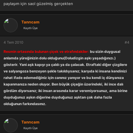
paylaşım için saol güzelmiş gerçekten
Tanrıcam
Kayıtlı Üye
4 Tem 2010
#4
Resmin ortasında bulunan çiçek ve etrafındakiler:
bu sizin duygusal
anlamda yüreğinizin dolu olduğunu(Doludizgin aşkı yaşadığınızı.)
gösterir. Yani aşk kapıyı ya çaldı ya da çalacak. Etraftaki diğer çizgilere
ve salyangoza benzeyen şekle takıldıysanız; karşıda ki insana kendinizi
rahat ifade edemediğiniz için canınız yanıyor ve bu kendi iç dünyanıza
kapanmanıza neden oluyor. Ben büyük çiçeğin üzerindeki, iki ince dalı
gördüm diyorsanız; iki insan arasında karar veremiyorsunuz, ama birine
duyduğunuz aşkın diğerine duyduğunuz aşktan çok daha fazla
olduğunun farkındasınız.
Tanrıcam
Kayıtlı Üye