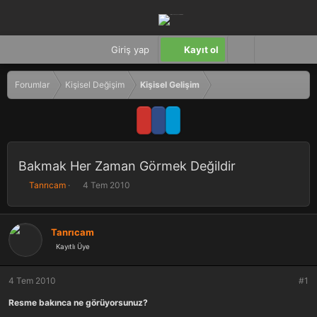
Giriş yap
Kayıt ol
Forumlar
Kişisel Değişim
Kişisel Gelişim
Bakmak Her Zaman Görmek Değildir
K
B
Tanrıcam
4 Tem 2010
o
a
n
ş
b
l
Tanrıcam
u
a
Kayıtlı Üye
y
n
u
g
b
ı
4 Tem 2010
#1
a
ç
ş
t
Resme bakınca ne görüyorsunuz?
l
a