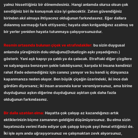
yalnız hissettiğiniz bir dönemdesiniz. Hangi anlamda olursa olsun çok
sevdiğiniz biri ile konuşmak size iyi gelecektir. Zaten güvendiğiniz
birinden akıl almaya ihtiyacınız olduğunun farkındasınız. Eğer dallara
dolanmış sarmaşığı fark ettiyseniz; hayata olan kırılganlığınız azalmış ve
bir yerler yeniden hayata tutunmaya çalışıyorsunuzdur.
Resmin ortasında bulunan çiçek ve etrafındakiler:
bu sizin duygusal
anlamda yüreğinizin dolu olduğunu(Doludizgin aşkı yaşadığınızı.)
gösterir. Yani aşk kapıyı ya çaldı ya da çalacak. Etraftaki diğer çizgilere
ve salyangoza benzeyen şekle takıldıysanız; karşıda ki insana kendinizi
rahat ifade edemediğiniz için canınız yanıyor ve bu kendi iç dünyanıza
kapanmanıza neden oluyor. Ben büyük çiçeğin üzerindeki, iki ince dalı
gördüm diyorsanız; iki insan arasında karar veremiyorsunuz, ama birine
duyduğunuz aşkın diğerine duyduğunuz aşktan çok daha fazla
olduğunun farkındasınız.
Bir dalla uzatılan elma:
Hayatta çok çalışıp az kazandığınızı artık
ektiklerinizin biçme zamanının geldiğini düşünüyorsunuz. Bu elma sizin
hayatınızda verimi ifade ediyor çok çalışıp birçok şeyi ihmal ettiğinizi de.
İki işle aynı anda uğraşıyorsunuz ve çalışmaktan zevk alıyorsunuz,