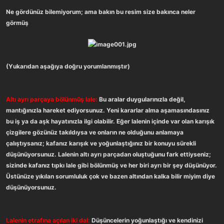
a
r
Ne gördünüz bilemiyorum; ama bakın bu resim size bakınca neler
t
i
görmüş
a
h
n
i
(Yukarıdan aşağıya doğru yorumlanmıştır)
Altı ayrı parçaya bölünmüş lale:
Bu aralar duygularınızla değil,
mantığınızla hareket ediyorsunuz. Yeni kararlar alma aşamasındasınız
bu iş ya da aşk hayatınızla ilgi olabilir. Eğer lalenin içinde var olan karışık
çizgilere gözünüz takıldıysa ve onların ne olduğunu anlamaya
çalıştıysanız; kafanız karışık ve yoğunlaştığınız bir konuyu sürekli
düşünüyorsunuz. Lalenin altı ayrı parçadan oluştuğunu fark ettiyseniz;
sizinde kafanız tıpkı lale gibi bölünmüş ve her biri ayrı bir şey düşünüyor.
Üstünüze yıkılan sorumluluk çok ve bazen altından kalka bilir miyim diye
düşünüyorsunuz.
Lalenin etrafına açılan iki dal:
Düşüncelerin yoğunlaştığı ve kendinizi