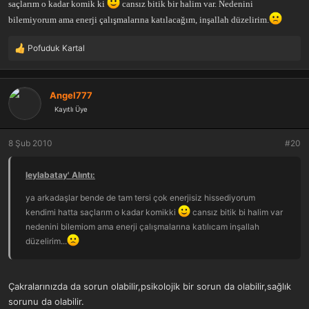
saçlarım o kadar komik ki
cansız bitik bir halim var. Nedenini
bilemiyorum ama enerji çalışmalarına katılacağım, inşallah düzelirim.
Pofuduk Kartal
T
e
p
k
Angel777
i
Kayıtlı Üye
l
e
r
8 Şub 2010
#20
:
leylabatay' Alıntı:
ya arkadaşlar bende de tam tersi çok enerjisiz hissediyorum
kendimi hatta saçlarım o kadar komikki
cansız bitik bi halim var
nedenini bilemiom ama enerji çalışmalarına katılıcam inşallah
düzelirim...
Çakralarınızda da sorun olabilir,psikolojik bir sorun da olabilir,sağlık
sorunu da olabilir.