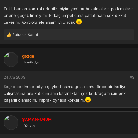
Peki, bunları kontrol edebilir miyim yani bu bozulmaların patlamaların
önüne geçebilir miyim? Birkaç ampul daha patlatırsam çok dikkat
çekerim. Kontrolü ele alsam iyi olacak
Pofuduk Kartal
T
e
p
k
gözde
i
Kayıtlı Üye
l
e
r
24 Ara 2009
#9
:
Keşke benim de böyle şeyler başıma gelse daha önce bir insiliye
çalışmasına bile katıldım ama karanlıktan çok korktuğum için pek
başarılı olamadım. Yaprak oynasa korkarım.
ŞAMAN-URUM
Yönetici