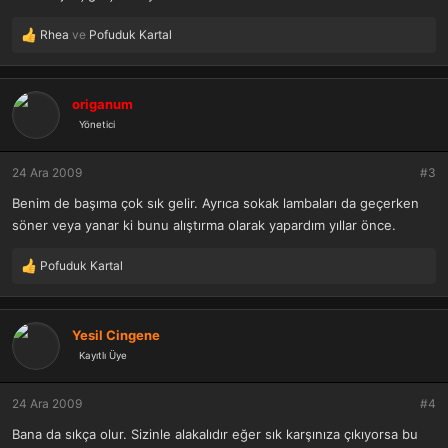
Rhea
ve
Pofuduk Kartal
T
e
p
k
origanum
i
Yönetici
l
e
r
24 Ara 2009
#3
:
Benim de başıma çok sık gelir. Ayrıca sokak lambaları da geçerken
söner veya yanar ki bunu alıştırma olarak yapardım yıllar önce.
Pofuduk Kartal
T
e
p
k
Yesil Cingene
i
Kayıtlı Üye
l
e
r
24 Ara 2009
#4
:
Bana da sıkça olur. Sizinle alakalıdır eğer sık karşınıza çıkıyorsa bu