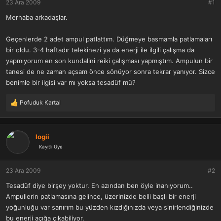
23 Ara 2009
#1
a
r
t
i
Merhaba arkadaşlar.
a
h
n
i
Geçenlerde 2 adet ampul patlattım. Düğmeye basmamla patlamaları
bir oldu. 3-4 haftadır telekinezi ya da enerji ile ilgili çalışma da
yapmıyorum en son kundalini reiki çalışması yapmıştım. Ampulun bir
tanesi de ne zaman açsam önce sönüyor sonra tekrar yanıyor. Sizce
benimle bir ilgisi var mı yoksa tesadüf mü?
Pofuduk Kartal
T
e
p
k
logii
i
Kayıtlı Üye
l
e
r
23 Ara 2009
#2
:
Tesadüf diye birşey yoktur. En azından ben öyle inanıyorum..
Ampullerin patlamasına gelince, üzerinizde belli başlı bir enerji
yoğunluğu var sanırım bu yüzden kızdığınızda veya sinirlendiğinizde
bu enerji açığa çıkabiliyor.