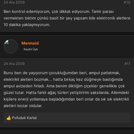
24 Ara 2009
#10
Ben kontrol edemiyorum, çok dikkat ediyorum. Tamir parası
vermekten bıktım çünkü basit bir şey yapsam bile elektronik aletlere
10 dakika yaklaşmıyorum.
Mermaid
Kayıtlı Üye
24 Ara 2009
#11
Bunu ben de yaşıyorum çocukluğumdan beri, ampul patlatmak,
elektrikli aletleri bozmak... hatta birkaç kez düğmeye bastığımda
ampul avizeden fırladı. Ama benim diktiğim çiçekler genellikle çok
güzel tutar. Hatta farklı ağaç türleri yetiştiririm saksılarda. Ailemdeki
kişilere enerji yollamaya başladığımdan beri onlar da sık sık elektrikli
aletleri bozar oldular.
Pofuduk Kartal
T
e
p