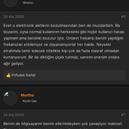
Yönetici
l
e
r
24 Ara 2009
#6
:
Evet o elektronik aletlerin bozulmasından ben de muzdaribim. İlla
bozarım, oysa normal kullanırım herkesinki gibi hiçbir kullanıcı hatası
yapmam ama benimki bozulur işte. Onların frekansı benim yaydığım
frekanstan etkileniyor ve dayanamıyorlar her halde. Neyseki
etrafımda tamir edecek nitelikte kişi çok da fazla masraf olmadan
kurtarıyorum. Bir de diktiğim çiçek tutmaz, sanırım enerjim onlara
ağır geliyor.
Pofuduk Kartal
T
e
p
k
Mortho
i
Kayıtlı Üye
l
e
r
24 Ara 2009
#7
:
Benim de bilgisayarım benim ellerimdeyken çok yavaşlıyor malesef.