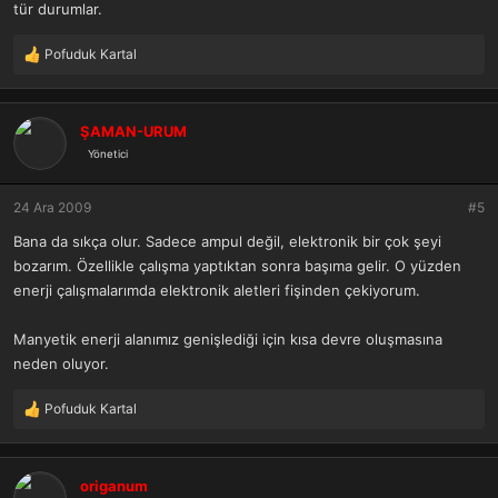
tür durumlar.
Pofuduk Kartal
T
e
p
k
ŞAMAN-URUM
i
Yönetici
l
e
r
24 Ara 2009
#5
:
Bana da sıkça olur. Sadece ampul değil, elektronik bir çok şeyi
bozarım. Özellikle çalışma yaptıktan sonra başıma gelir. O yüzden
enerji çalışmalarımda elektronik aletleri fişinden çekiyorum.
Manyetik enerji alanımız genişlediği için kısa devre oluşmasına
neden oluyor.
Pofuduk Kartal
T
e
p
k
origanum
i