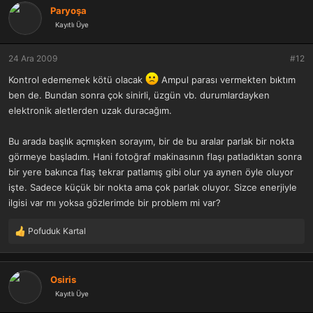
k
Paryoşa
i
Kayıtlı Üye
l
e
r
24 Ara 2009
#12
:
Kontrol edememek kötü olacak
Ampul parası vermekten bıktım
ben de. Bundan sonra çok sinirli, üzgün vb. durumlardayken
elektronik aletlerden uzak duracağım.
Bu arada başlık açmışken sorayım, bir de bu aralar parlak bir nokta
görmeye başladım. Hani fotoğraf makinasının flaşı patladıktan sonra
bir yere bakınca flaş tekrar patlamış gibi olur ya aynen öyle oluyor
işte. Sadece küçük bir nokta ama çok parlak oluyor. Sizce enerjiyle
ilgisi var mı yoksa gözlerimde bir problem mi var?
Pofuduk Kartal
T
e
p
k
Osiris
i
Kayıtlı Üye
l
e