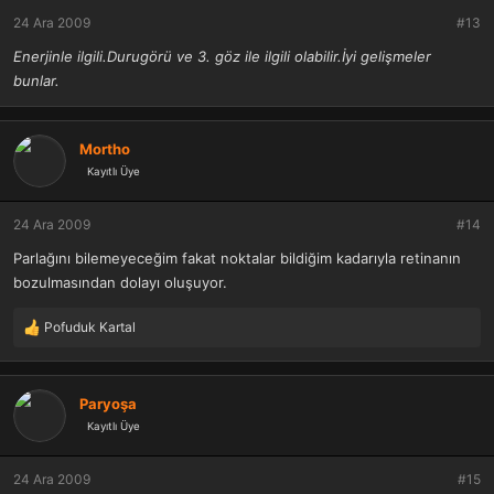
r
24 Ara 2009
#13
:
Enerjinle ilgili.Durugörü ve 3. göz ile ilgili olabilir.İyi gelişmeler
bunlar.
Mortho
Kayıtlı Üye
24 Ara 2009
#14
Parlağını bilemeyeceğim fakat noktalar bildiğim kadarıyla retinanın
bozulmasından dolayı oluşuyor.
Pofuduk Kartal
T
e
p
k
Paryoşa
i
Kayıtlı Üye
l
e
r
24 Ara 2009
#15