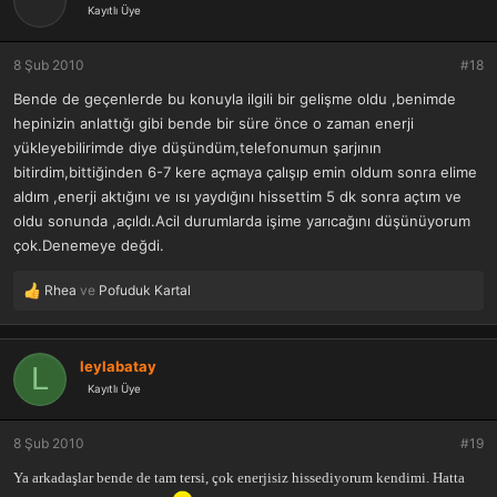
Kayıtlı Üye
l
e
r
8 Şub 2010
#18
:
Bende de geçenlerde bu konuyla ilgili bir gelişme oldu ,benimde
hepinizin anlattığı gibi bende bir süre önce o zaman enerji
yükleyebilirimde diye düşündüm,telefonumun şarjının
bitirdim,bittiğinden 6-7 kere açmaya çalışıp emin oldum sonra elime
aldım ,enerji aktığını ve ısı yaydığını hissettim 5 dk sonra açtım ve
oldu sonunda ,açıldı.Acil durumlarda işime yarıcağını düşünüyorum
çok.Denemeye değdi.
Rhea
ve
Pofuduk Kartal
T
e
p
k
leylabatay
L
i
Kayıtlı Üye
l
e
r
8 Şub 2010
#19
:
Ya arkadaşlar bende de tam tersi, çok enerjisiz hissediyorum kendimi. Hatta