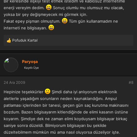
Bir keresinde ilişkiyi test etmek istedim ve kablosuz internetime
enerji vereyim dedim.
Sonuç olumlu mu olumsuz mu olacak,
yoksa bir şey değişmeyecek mi görmek için.
Fakat epey pişman olmuştum.
Tüm gün kullanamadım ne
interneti ne bilgisayarı.
Pofuduk Kartal
T
e
p
k
Paryoşa
i
Kayıtlı Üye
l
e
r
24 Ara 2009
#8
:
Hepinize teşekkürler
Şimdi daha iyi anlıyorum elektronik
aletlerle yaşadığım sorunların neden kaynaklandığını. Ampul
patlaması içlerinden bir tanesi, geçen gün saç kurutma makinasını
bozdum. Bazen bilgisayarım kitlendiğinde de elimi kasanın üstüne
koyarım. Şimdiye dek ne zaman elimi koyduysam bilgisayar birkaç
saniye sonra düzeldi. Bilmiyorum bilgisayarı bu şekilde
düzeltebilmem mümkün mü ama nasıl oluyorsa düzeliyor işte.