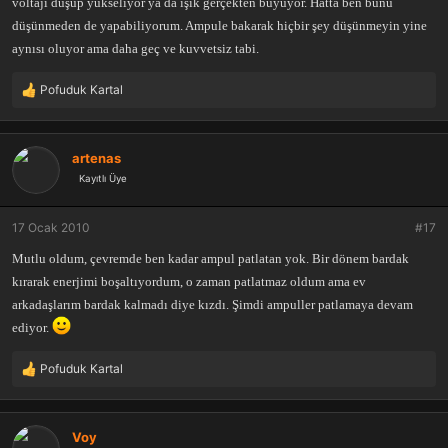
voltajı düşüp yükseliyor ya da ışık gerçekten büyüyor. Hatta ben bunu
düşünmeden de yapabiliyorum. Ampule bakarak hiçbir şey düşünmeyin yine
aynısı oluyor ama daha geç ve kuvvetsiz tabi.
Pofuduk Kartal
T
e
p
k
artenas
i
Kayıtlı Üye
l
e
r
17 Ocak 2010
#17
:
Mutlu oldum, çevremde ben kadar ampul patlatan yok. Bir dönem bardak
kırarak enerjimi boşaltıyordum, o zaman patlatmaz oldum ama ev
arkadaşlarım bardak kalmadı diye kızdı. Şimdi ampuller patlamaya devam
ediyor.
Pofuduk Kartal
T
e
p
k
Voy
i