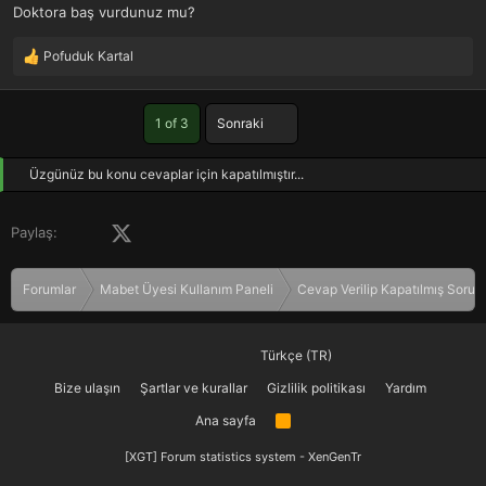
Doktora baş vurdunuz mu?
Pofuduk Kartal
T
e
p
Son
k
1 of 3
Sonraki
i
l
Üzgünüz bu konu cevaplar için kapatılmıştır...
e
r
:
Facebook
X (Twitter)
LinkedIn
Pinterest
Tumblr
WhatsApp
E-posta
Paylaş:
Forumlar
Mabet Üyesi Kullanım Paneli
Cevap Verilip Kapatılmış Sorula
Türkçe (TR)
Bize ulaşın
Şartlar ve kurallar
Gizlilik politikası
Yardım
Ana sayfa
R
S
S
[XGT] Forum statistics system
- XenGenTr