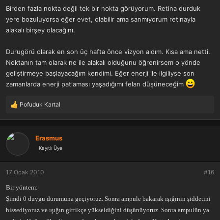
:
Birden fazla nokta değil tek bir nokta görüyorum. Retina durduk
yere bozuluyorsa eğer evet, olabilir ama sanmıyorum retinayla
alakalı birşey olacağını.
Durugörü olarak en son üç hafta önce vizyon aldım. Kısa ama netti.
Noktanın tam olarak ne ile alakalı olduğunu öğrenirsem o yönde
geliştirmeye başlayacağım kendimi. Eğer enerji ile ilgiliyse son
zamanlarda enerji patlaması yaşadığımı felan düşüneceğim
Pofuduk Kartal
T
e
p
k
Erasmus
i
Kayıtlı Üye
l
e
r
17 Ocak 2010
#16
:
Bir yöntem:
Şimdi 0 duygu durumuna geçiyoruz. Sonra ampule bakarak ışığının şiddetini
hissediyoruz ve ışığın gittikçe yükseldiğini düşünüyoruz. Sonra ampulün ya