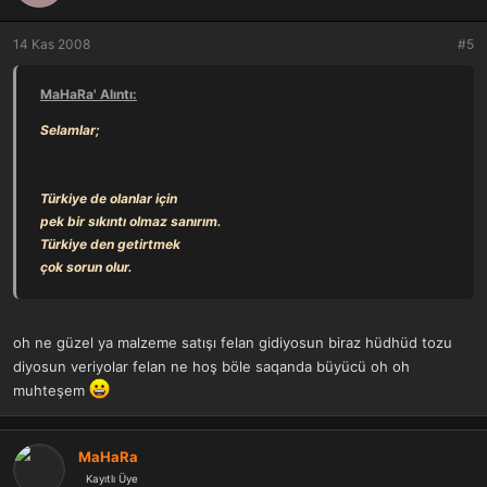
14 Kas 2008
#5
MaHaRa' Alıntı:
Selamlar;
Türkiye de olanlar için
pek bir
sıkıntı olmaz sanırım.
Türkiye den getirtmek
çok sorun olur
.
Fransa bu konu da epey
zengin
imkanlara sahip.
oh ne güzel ya malzeme satışı felan gidiyosun biraz hüdhüd tozu
Çoğunluğu Fas-Tunus gibi
diyosun veriyolar felan ne hoş böle saqanda büyücü oh oh
ülkelerden gelenler çok.
muhteşem
Özellikle Fas vatandaşlarının
MaHaRa
hemen hepsi Havass ile iştigal
Kayıtlı Üye