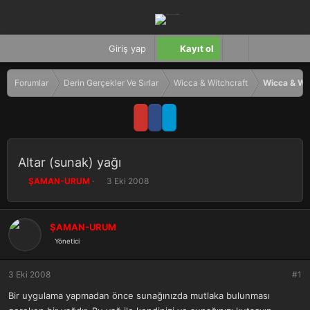
Giriş yap
Kayıt ol
Forumlar
Derin Gerçekler Ve Sırlar
Wicca & Witchcraft
Wicca & Wi
Altar (sunak) yağı
K
B
ŞAMAN-URUM
3 Eki 2008
o
a
n
ş
b
l
ŞAMAN-URUM
u
a
Yönetici
y
n
u
g
b
ı
3 Eki 2008
#1
a
ç
ş
t
Bir uygulama yapmadan önce sunağınızda mutlaka bulunması
l
a