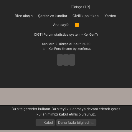
Türkçe (TR)
Bize ulaşın
Şartlar ve kurallar
Gizlilik politikası
Yardım
Ana sayfa
R
S
S
[XGT] Forum statistics system
- XenGenTr
XenForo 2 Türkçe eTiKeT™ 2020
XenForo theme
by xenfocus
Bu site çerezler kullanır. Bu siteyi kullanmaya devam ederek çerez
kullanımımızı kabul etmiş olursunuz.
Kabul
Daha fazla bilgi edin…
Forumlar
Neler Yeni
Giriş Yap
Kayıt Ol