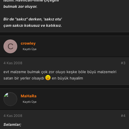
lazim. Havlıcan-mine çiçeğini
bulmak zor oluyor.
Bir de "sakız" derken, 'sakız otu'
çam sakızı
kokusuz ve katıksız.
crowley
C
Kayıtlı Üye
4 Kas 2008
#3
evt malzeme bulmak çok zor oluyo keşke böle büyü malzemelri
satan bir yerler olsaydı
en büyük hayalim
MaHaRa
Kayıtlı Üye
4 Kas 2008
#4
Selamlar;