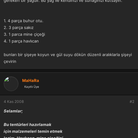
gereken bir yağdır. Bu yağ ile kendinizi ve sunağınızı kutsayın.
a
r
t
i
a
h
n
i
1. 4 parça buhur otu.
2. 3 parça sakız
3. 1 parca mine çiçeği
4. 1 parça havlıcan
bunları bir şişeye koyun ve gül suyu dökün düzenli aralıklarla şişeyi
çevirin
MaHaRa
Kayıtlı Üye
4 Kas 2008
#2
Selamlar;
Bu tentürleri hazırlamak
için malzemeleri temin etmek