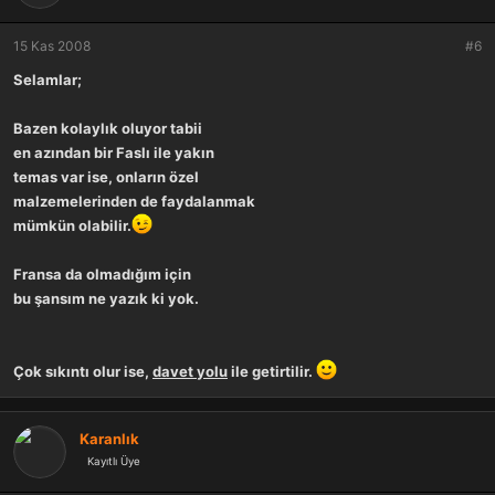
olduklarından dolayı, malzeme
temin edilecek satis yerleri var.
15 Kas 2008
#6
Selamlar;
Bazen kolaylık oluyor tabii
en azından bir Faslı ile yakın
temas var ise, onların özel
malzemelerinden de faydalanmak
mümkün olabilir.
Fransa da olmadığım için
bu şansım ne yazık ki yok.
Çok sıkıntı olur ise,
davet yolu
ile getirtilir.
Karanlık
Kayıtlı Üye