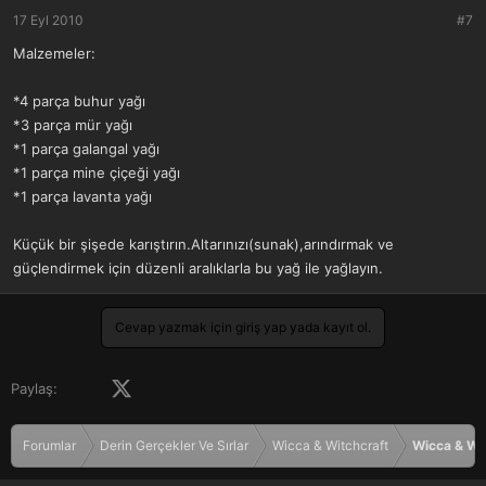
17 Eyl 2010
#7
Malzemeler:
*4 parça buhur yağı
*3 parça mür yağı
*1 parça galangal yağı
*1 parça mine çiçeği yağı
*1 parça lavanta yağı
Küçük bir şişede karıştırın.Altarınızı(sunak),arındırmak ve
güçlendirmek için düzenli aralıklarla bu yağ ile yağlayın.
Cevap yazmak için giriş yap yada kayıt ol.
Facebook
X (Twitter)
LinkedIn
Pinterest
Tumblr
WhatsApp
E-posta
Paylaş:
Forumlar
Derin Gerçekler Ve Sırlar
Wicca & Witchcraft
Wicca & Wi