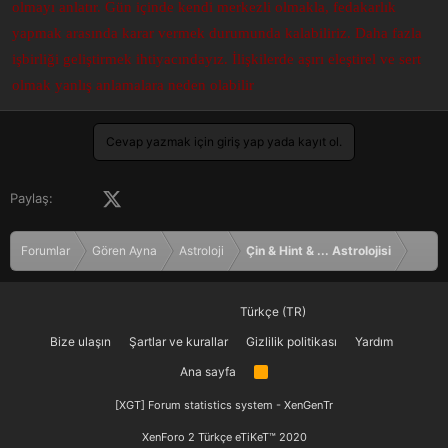
olmayı anlatır. Gün içinde kendi merkezli olmakla, fedakarlık
a
r
t
i
yapmak arasında karar vermek durumunda kalabiliriz. Daha fazla
a
h
işbirliği geliştirmek ihtiyacındayız. İlişkilerde aşırı eleştirel ve sert
n
i
olmak yanlış anlamalara neden olabilir
Cevap yazmak için giriş yap yada kayıt ol.
Facebook
X (Twitter)
LinkedIn
Pinterest
Tumblr
WhatsApp
E-posta
Paylaş:
Forumlar
Gören Ayna
Astroloji
Çin & Hint & ... Astrolojisi
Türkçe (TR)
Bize ulaşın
Şartlar ve kurallar
Gizlilik politikası
Yardım
Ana sayfa
R
S
S
[XGT] Forum statistics system
- XenGenTr
XenForo 2 Türkçe eTiKeT™ 2020