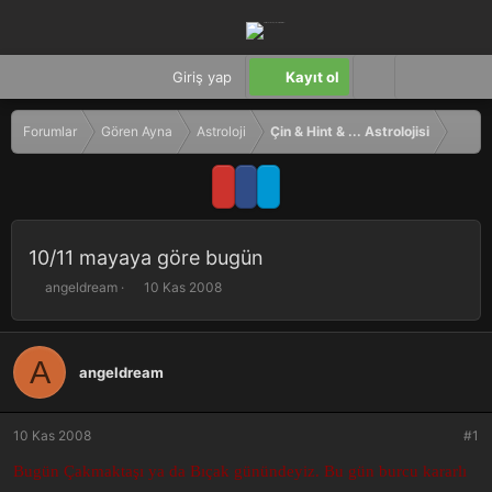
Giriş yap
Kayıt ol
Forumlar
Gören Ayna
Astroloji
Çin & Hint & ... Astrolojisi
10/11 mayaya göre bugün
K
B
angeldream
10 Kas 2008
o
a
n
ş
b
l
A
u
a
angeldream
y
n
u
g
b
ı
10 Kas 2008
#1
a
ç
ş
t
Bugün Çakmaktaşı ya da Bıçak günündeyiz. Bu gün burcu kararlı
l
a