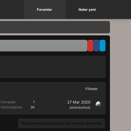
Forumlar
Neler yeni
Filtreler
Cevaplar
1
27 Mar 2020
Görüntüleme
2K
aNAkSaRatE
Buraya mesaj yazmak için üye olmanız gereklidir.